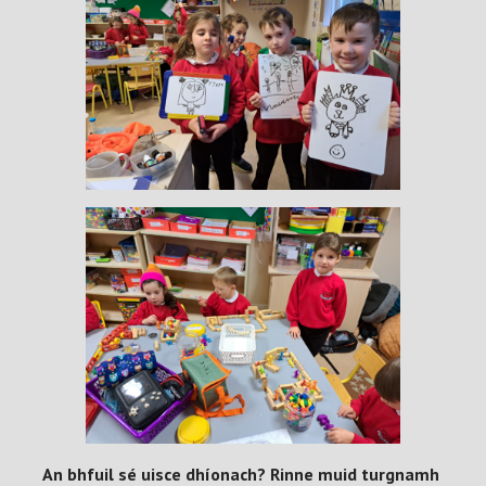
An bhfuil sé uisce dhíonach? Rinne muid turgnamh