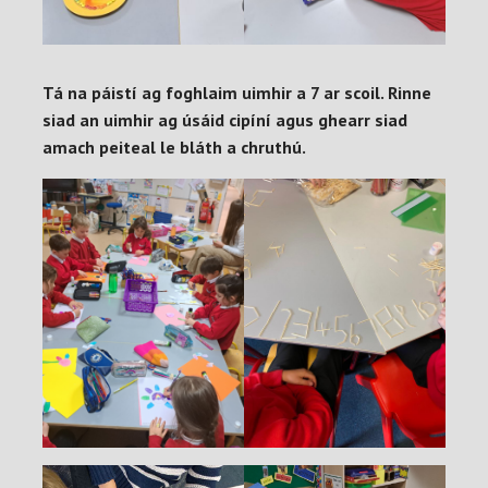
Tá na páistí ag foghlaim uimhir a 7 ar scoil. Rinne
siad an uimhir ag úsáid cipíní agus ghearr siad
amach peiteal le bláth a chruthú.