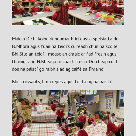
Maidin De h-Aoine rinneamar bricfeasta speisialta do
N.Mhóra agus fuair na teidí’s cuireadh chun na scoile.
Bhi Síle an teidí I measc an chraic ar fad fresin agus
thainig rang N.Bheaga ar cuairt fresin. Do cheap cuid
dos na páistí go raibh siad ag caifé sa Fhrainc!
Bhi croissants, bhí crépes agus tósta ag na páistí.