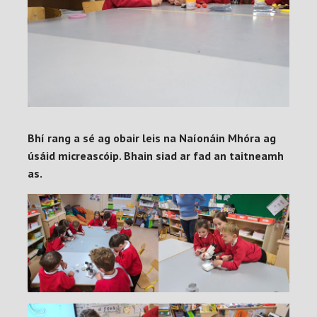
Bhí rang a sé ag obair leis na Naíonáin Mhóra ag
úsáid micreascóip. Bhain siad ar fad an taitneamh
as.