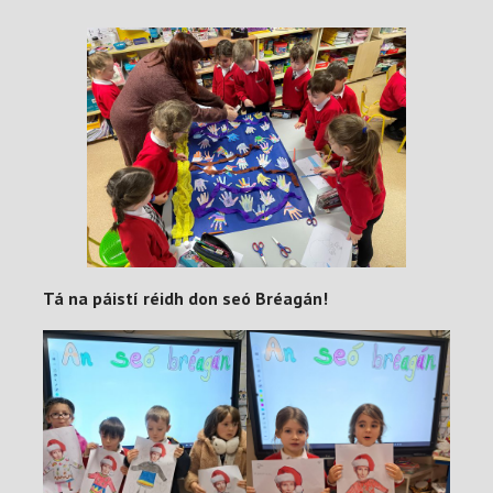
Tá na páistí réidh don seó Bréagán!