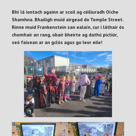
Bhí lá iontach againn ar scoil ag céiliuradh Oíche
Shamhna. Bhailigh muid airgead do Temple Street.
Rinne muid Frankenstein san ealaín, cur i láthair ós
chomhair an rang, obair bheirte ag dathú pictiúr,
seó faisean ar an gclós agus go leor eile!