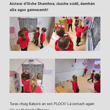
Aistear d’Oíche Shamhna; cluiche scidil, damhán
alla agus gainneamh!
Turas chuig Baboró an seó PLOCK! Lá iontach again
leis na Naíonáin Bheaga.