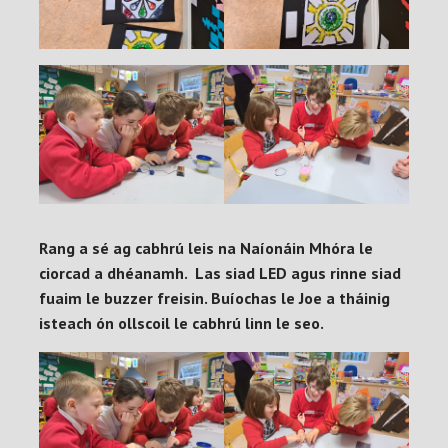
Rang a sé ag cabhrú leis na Naíonáin Mhóra le
ciorcad a dhéanamh. Las siad LED agus rinne siad
fuaim le buzzer freisin. Buíochas le Joe a tháinig
isteach ón ollscoil le cabhrú linn le seo.