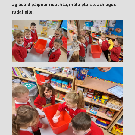
ag úsáid páipéar nuachta, mála plaisteach agus
rudaí eile.