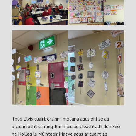
Thug Elvis cuairt orainn i mbliana agus bhí sé ag
pléidhcíocht sa rang. Bhí muid ag cleachtadh dón Seo
na Nollag le Múinteoir Maeve agus ar cuairt ag