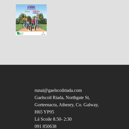
runai@gaelscoilriada.com
Gaelscoil Riada, Northgate St,
Gorteenacra, Athenry, Co. Galway,
H65 YP95
Lá Scoile 8.50- 2:30
091 850638