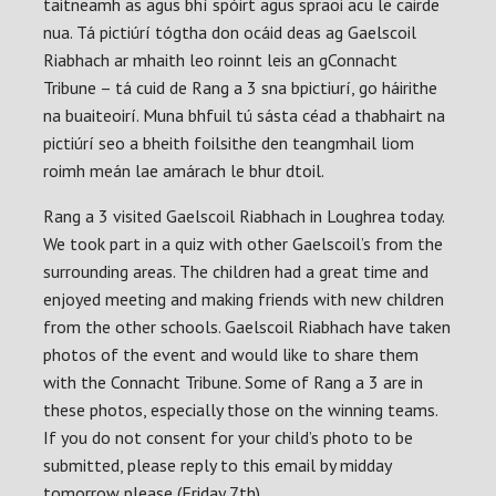
taitneamh as agus bhí spóirt agus spraoi acu le cairde
nua. Tá pictiúrí tógtha don ocáid deas ag Gaelscoil
Riabhach ar mhaith leo roinnt leis an gConnacht
Tribune – tá cuid de Rang a 3 sna bpictiurí, go háirithe
na buaiteoirí. Muna bhfuil tú sásta céad a thabhairt na
pictiúrí seo a bheith foilsithe den teangmhail liom
roimh meán lae amárach le bhur dtoil.
Rang a 3 visited Gaelscoil Riabhach in Loughrea today.
We took part in a quiz with other Gaelscoil’s from the
surrounding areas. The children had a great time and
enjoyed meeting and making friends with new children
from the other schools. Gaelscoil Riabhach have taken
photos of the event and would like to share them
with the Connacht Tribune. Some of Rang a 3 are in
these photos, especially those on the winning teams.
If you do not consent for your child’s photo to be
submitted, please reply to this email by midday
tomorrow please (Friday 7th).