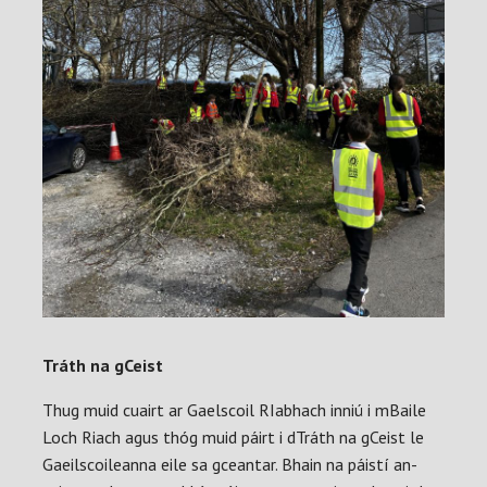
Tráth na gCeist
Thug muid cuairt ar Gaelscoil RIabhach inniú i mBaile
Loch Riach agus thóg muid páirt i dTráth na gCeist le
Gaeilscoileanna eile sa gceantar. Bhain na páistí an-