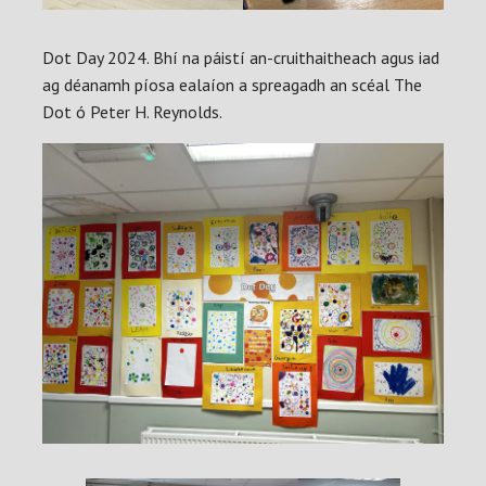
Dot Day 2024. Bhí na páistí an-cruithaitheach agus iad
ag déanamh píosa ealaíon a spreagadh an scéal The
Dot ó Peter H. Reynolds.