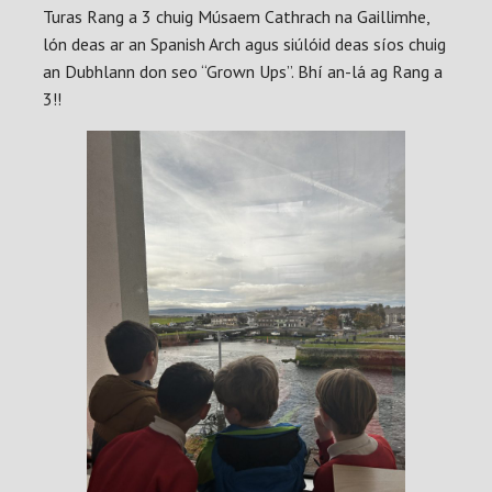
Turas Rang a 3 chuig Músaem Cathrach na Gaillimhe,
lón deas ar an Spanish Arch agus siúlóid deas síos chuig
an Dubhlann don seo “Grown Ups”. Bhí an-lá ag Rang a
3!!