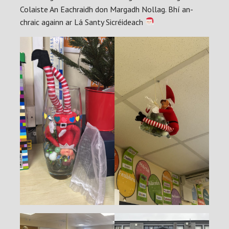
Colaiste An Eachraidh don Margadh Nollag. Bhí an-
chraic againn ar Lá Santy Sicréideach