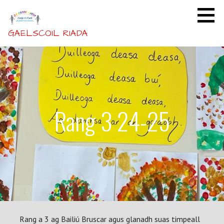
Skip
to
content
GAELSCOIL RIADA
Rang 3 24-25
Rang a 3 ag Bailiú Bruscar agus glanadh suas timpeall