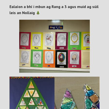
Ealaíon a bhí i mbun ag Rang a 3 agus muid ag súil
leis an Nollaig