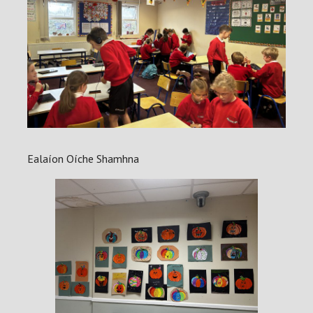
Ealaíon Oíche Shamhna